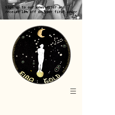
Sign up to our newsletter and
receive 10% off on your first order