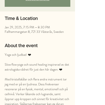
Time & Location
Jan 29, 2025, 7:15 PM – 8:30 PM
Fallhammargatan 8, 721 33 Västerås, Sweden
About the event
Yoga och ljudbad  ❤️
Slow flow yoga och sound healing inspirerad av det 
astrologiska vädret för just den här dagen. ❤️
Med kristallskålar och flera andra instrument tar 
jag med er på en ljudresa. Dess frekvenser 
resonerar på en fysisk, mental, emotionell och på 
cellnivå. Verkar läkande och lugnande, samt 
öppnar upp kroppen och sinnet för kreativitet och 
inspiration. Skålarnas frekvenser kan ge dig en 