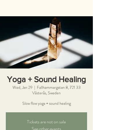
Yoga + Sound Healing
Wed, Jan 29
  |  
Fallhammargatan 8, 721 33
Västerås, Sweden
Slow flow yoga + sound healing
Tickets are not on sale
See other events