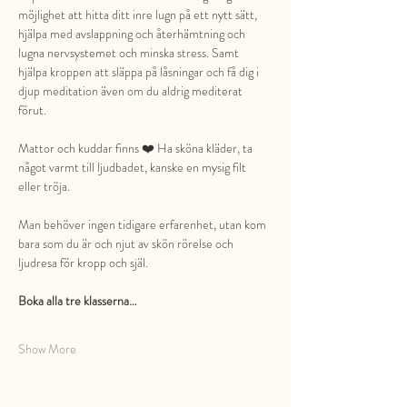
möjlighet att hitta ditt inre lugn på ett nytt sätt, 
hjälpa med avslappning och återhämtning och 
lugna nervsystemet och minska stress. Samt 
hjälpa kroppen att släppa på låsningar och få dig i 
djup meditation även om du aldrig mediterat 
förut.
Mattor och kuddar finns ❤️ Ha sköna kläder, ta 
något varmt till ljudbadet, kanske en mysig filt 
eller tröja.
Man behöver ingen tidigare erfarenhet, utan kom 
bara som du är och njut av skön rörelse och 
ljudresa för kropp och själ.
Boka alla tre klasserna…
Show More