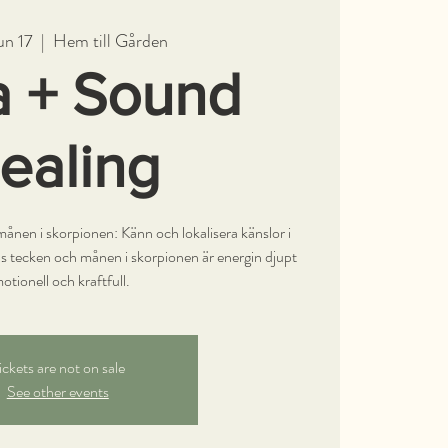
un 17
  |  
Hem till Gården
 + Sound
ealing
månen i skorpionen: Känn och lokalisera känslor i
s tecken och månen i skorpionen är energin djupt
otionell och kraftfull.
ickets are not on sale
See other events