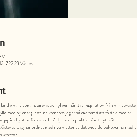
on
 PM
13, 722 23 Västerås
nt
lantlig miljö som inspireras av nyligen hämtad inspiration från min senaste
fylld med ny energi och insikter som jag är så exalterad att få dela med er. 
r jag in dig att utforska och fördjupa din praktik på ett nytt sätt.
 i Västerås. Jag har ordnat med nya mattor så det enda du behöver ha med dig 
is utanför.