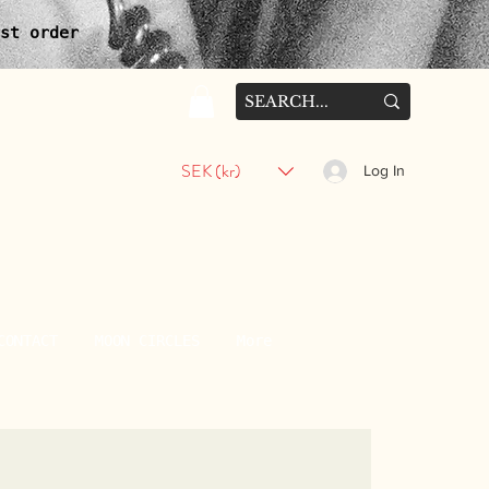
st order
SEK (kr)
Log In
CONTACT
MOON CIRCLES
More