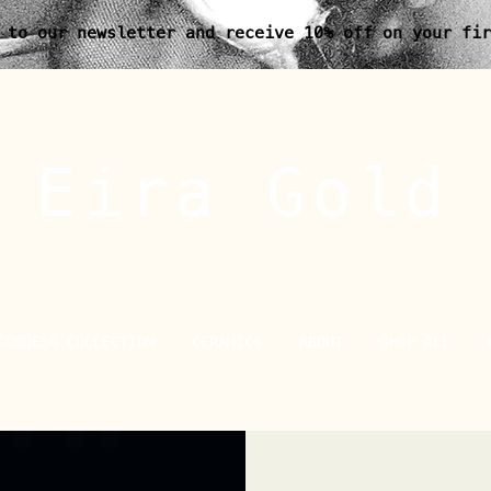
 to our newsletter and receive 10% off on your fir
Eira Gold
GODDESS COLLECTION
CERAMICS
ABOUT
SHOP ALL