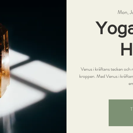
Mon, J
Yoga
H
Venus i kräftans tecken och 
kroppen. Med Venus i kräftan
em
T